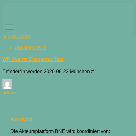
Juli 20, 2020
Uncategorized
WP Events Elementor Test
Erfinder*in werden 2020-08-22 München #
admin
Kontakt
Die Akteursplattform BNE wird koordiniert von: